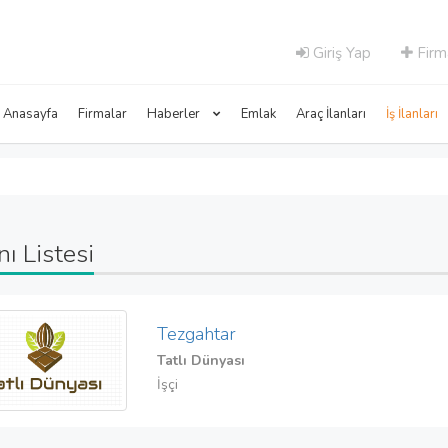
Giriş Yap
Firm
Anasayfa
Firmalar
Haberler
Emlak
Araç İlanları
İş İlanları
anı Listesi
Tezgahtar
Tatlı Dünyası
İşçi