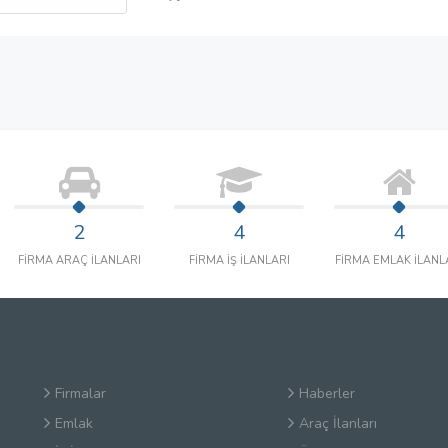
2
4
4
FİRMA ARAÇ İLANLARI
FİRMA İŞ İLANLARI
FİRMA EMLAK İLANL
Firmalar
Haberler
Emlak
Araç İlanları