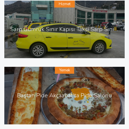
Hizmet
Sarp Gümrük Sınır Kapısı Taksi Sarp Sınır Kapısı En Yakın Taksi
Yemek
Baştan Pide Akçaabat'ta Pide Salonu