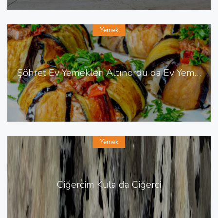
Yemek
Şöhret Ev Yemekleri Altınordu da Ev Yemekleri
Yemek
Ciğercim Kula da Ciğerci