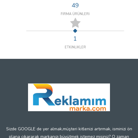
49
FİRMA ÜRÜNLERİ
1
ETKİNLİKLER
Sizde GOOGLE de yer almak,müşteri kitlenizi artırmak, isminizi ön
plana çıkararak markanızı büyütmek istemez misiniz? O zaman