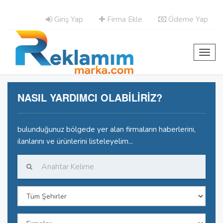
Giriş Yap
Firma Ekle
Ödeme Yap
Toggl
navig
NASIL YARDIMCI OLABİLİRİZ?
bulunduğunuz bölgede yer alan firmaların haberlerini,
ilanlarını ve ürünlerini listeleyelim...