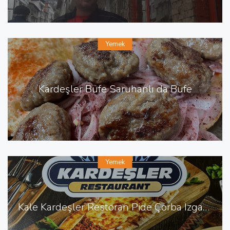
Yemek
Kardeşler Büfe Saruhanlı da Büfe
Yemek
Kale Kardeşler Restoran Pide Çorba Izgara Sulu Yemek