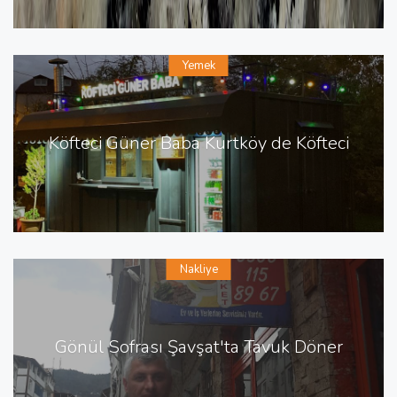
Yemek
Köfteci Güner Baba Kurtköy de Köfteci
Nakliye
Gönül Sofrası Şavşat'ta Tavuk Döner