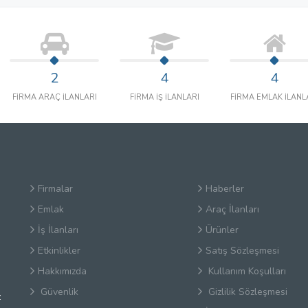
2
4
4
FİRMA ARAÇ İLANLARI
FİRMA İŞ İLANLARI
FİRMA EMLAK İLANL
Firmalar
Haberler
Emlak
Araç İlanları
İş İlanları
Ürünler
Etkinlikler
Satış Sözleşmesi
Hakkımızda
Kullanım Koşulları
Güvenlik
Gizlilik Sözleşmesi
z