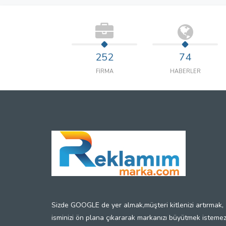
252
74
FİRMA
HABERLER
Sizde GOOGLE de yer almak,müşteri kitlenizi artırmak,
isminizi ön plana çıkararak markanızı büyütmek isteme