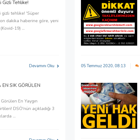
 Gizli Tehlike!
 gizli tehlike! 'Süper
son dakika haberine göre, yeni
(Kovid-19) ...
Devamını Oku
05 Temmuz 2020, 08:13
 EN SIK GÖRÜLEN
 Görülen En Yaygın
rtileri! DSÖ'nün açıkladığı 3
larda ...