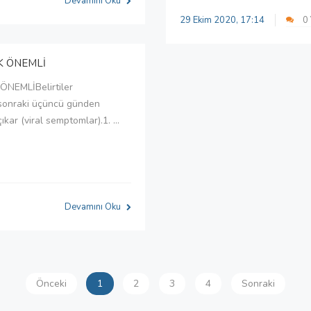
Devamını Oku
29 Ekim 2020, 17:14
0
K ÖNEMLİ
NEMLİBelirtiler
sonraki üçüncü günden
ıkar (viral semptomlar).1. ...
Devamını Oku
Önceki
1
2
3
4
Sonraki