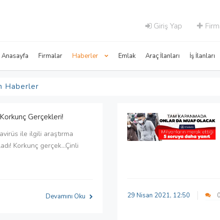
Giriş Yap
Firm
Anasayfa
Firmalar
Haberler
Emlak
Araç İlanları
İş İlanları
n Haberler
Korkunç Gerçekleri!
irüs ile ilgili araştırma
adı! Korkunç gerçek...Çinli
29 Nisan 2021, 12:50
Devamını Oku