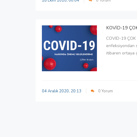
28 Ekim 2020, 00:04
0 Yorum
KOVİD-19 ÇO
COVID-19 ÇOK Ö
enfeksiyondan 
itibaren ortaya ç
04 Aralık 2020, 20:13
0 Yorum