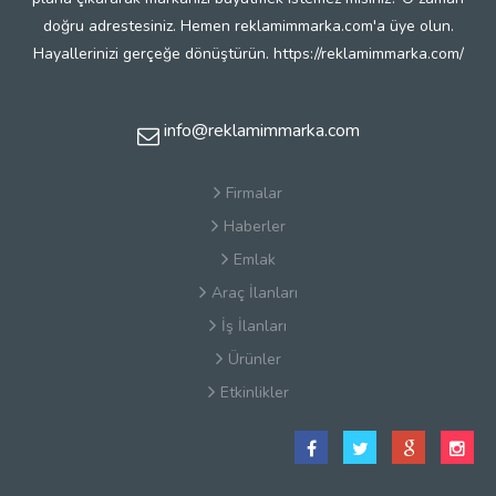
doğru adrestesiniz. Hemen reklamimmarka.com'a üye olun.
Hayallerinizi gerçeğe dönüştürün. https://reklamimmarka.com/
info@reklamimmarka.com
Firmalar
Haberler
Emlak
Araç İlanları
İş İlanları
Ürünler
Etkinlikler
Satış Sözleşmesi
Hakkımızda
Kullanım Koşulları