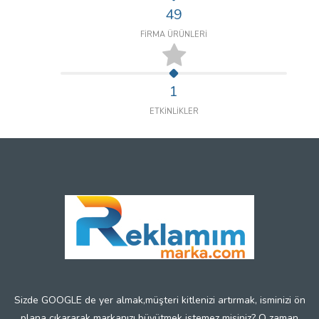
49
FİRMA ÜRÜNLERİ
1
ETKİNLİKLER
Sizde GOOGLE de yer almak,müşteri kitlenizi artırmak, isminizi ön
plana çıkararak markanızı büyütmek istemez misiniz? O zaman