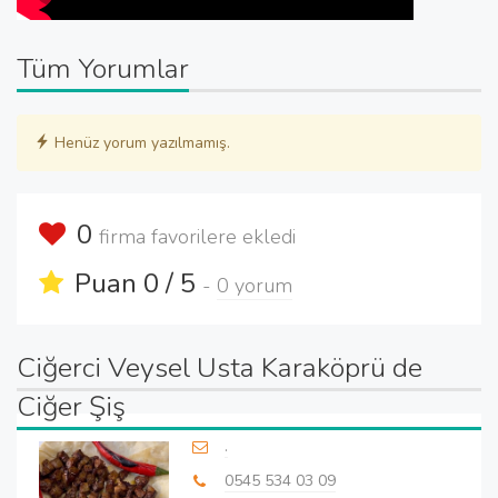
Tüm Yorumlar
Henüz yorum yazılmamış.
0
firma favorilere ekledi
Puan 0 / 5
-
0 yorum
Ciğerci Veysel Usta Karaköprü de
Ciğer Şiş
.
0545 534 03 09