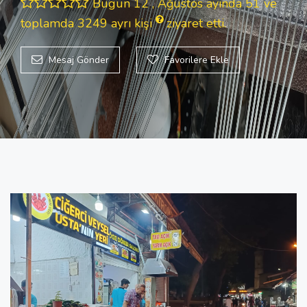
Bugün 12 , Ağustos ayında 51 ve
toplamda 3249
ayrı kişi
ziyaret etti.
Mesaj Gönder
Favorilere Ekle