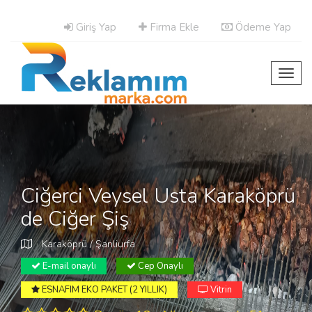
Giriş Yap
Firma Ekle
Ödeme Yap
Toggl
navig
Ciğerci Veysel Usta Karaköprü
de Ciğer Şiş
Karaköprü / Şanliurfa
E-mail onaylı
Cep Onaylı
ESNAFIM EKO PAKET (2 YILLIK)
Vitrin